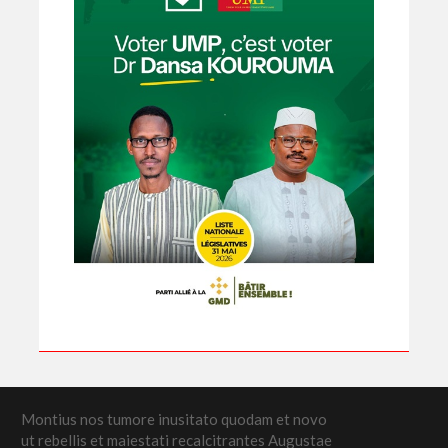
Montius nos tumore inusitato quodam et novo
ut rebellis et maiestati recalcitrantes Augustae