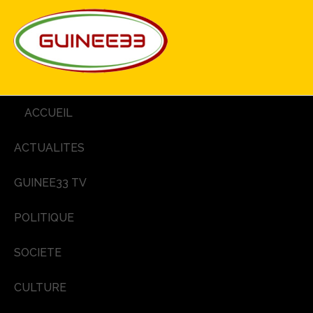
ACCUEIL
ACTUALITES
GUINEE33 TV
POLITIQUE
SOCIETE
CULTURE