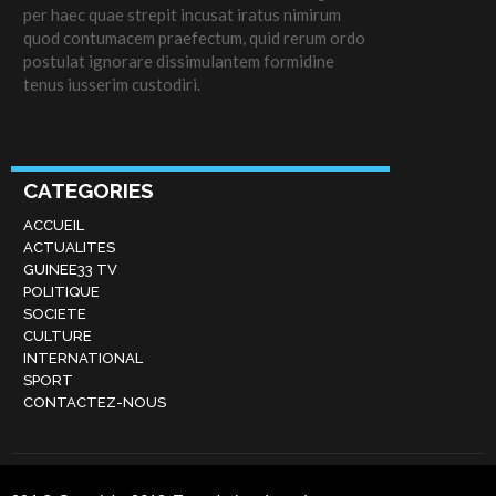
per haec quae strepit incusat iratus nimirum
quod contumacem praefectum, quid rerum ordo
postulat ignorare dissimulantem formidine
tenus iusserim custodiri.
CATEGORIES
ACCUEIL
ACTUALITES
GUINEE33 TV
POLITIQUE
SOCIETE
CULTURE
INTERNATIONAL
SPORT
CONTACTEZ-NOUS